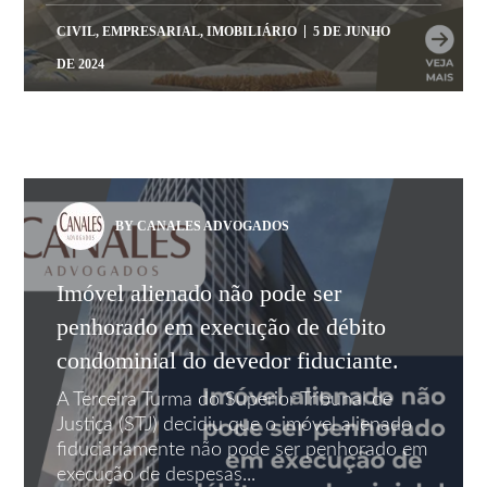
CIVIL
,
EMPRESARIAL
,
IMOBILIÁRIO
5 DE JUNHO
DE 2024
BY CANALES ADVOGADOS
Imóvel alienado não pode ser
penhorado em execução de débito
condominial do devedor fiduciante.
A Terceira Turma do Superior Tribunal de
Justiça (STJ) decidiu que o imóvel alienado
fiduciariamente não pode ser penhorado em
execução de despesas...