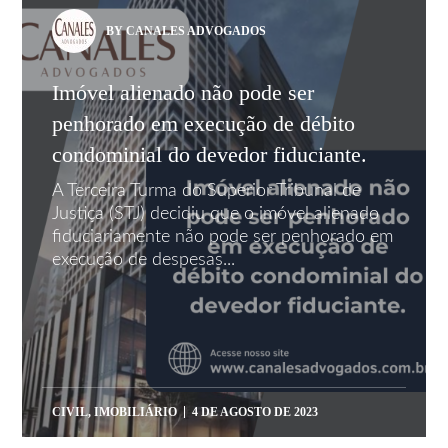
BY CANALES ADVOGADOS
Imóvel alienado não pode ser
penhorado em execução de débito
condominial do devedor fiduciante.
A Terceira Turma do Superior Tribunal de
Justiça (STJ) decidiu que o imóvel alienado
fiduciariamente não pode ser penhorado em
execução de despesas...
CIVIL
,
IMOBILIÁRIO
4 DE AGOSTO DE 2023