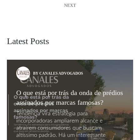
NEXT
Latest Posts
BY CANALES ADVOGADOS
O que está por trás da onda de prédios
assinados por marcas famosas?
Tendência vira estratégia para
incorporadoras ampliarem alcance e
atraírem consumidores que buscam
altíssimo padrão. Há um interessante