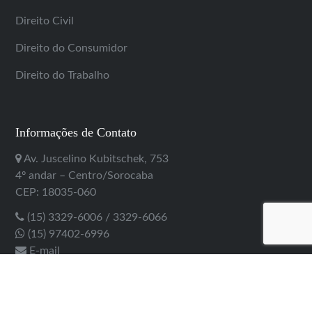
Direito Civil
Direito do Consumidor
Direito do Trabalho
Informações de Contato
Av. Juscelino Kubitschek, 753
4º andar – Centro/Sorocaba
CEP: 18035-060
(15) 3329-6006 / 3329-6066
(15) 97402-6996
E-mail