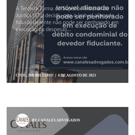
A Terceira Turma do Superior Tribunal de
Justiça (STJ) decidiu que o imóvel alienado
fiduciariamente não pode ser penhorado em
execução de despesas...
CIVIL
,
IMOBILIÁRIO
4 DE AGOSTO DE 2023
BY CANALES ADVOGADOS