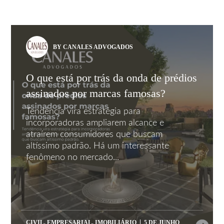
BY CANALES ADVOGADOS
O que está por trás da onda de prédios
assinados por marcas famosas?
Tendência vira estratégia para
incorporadoras ampliarem alcance e
atraírem consumidores que buscam
altíssimo padrão. Há um interessante
fenômeno no mercado...
CIVIL
,
EMPRESARIAL
,
IMOBILIÁRIO
5 DE JUNHO