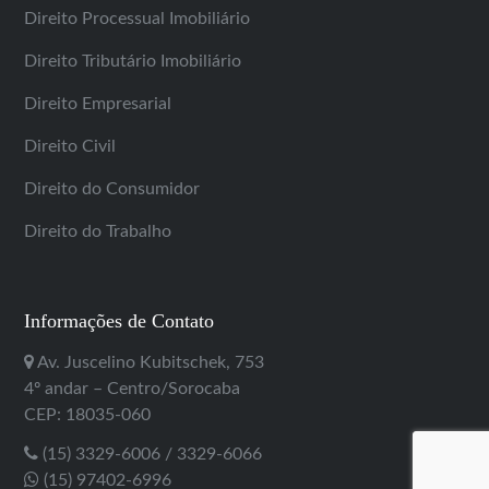
Direito Processual Imobiliário
Direito Tributário Imobiliário
Direito Empresarial
Direito Civil
Direito do Consumidor
Direito do Trabalho
Informações de Contato
Av. Juscelino Kubitschek, 753
4º andar – Centro/Sorocaba
CEP: 18035-060
(15) 3329-6006 / 3329-6066
(15) 97402-6996