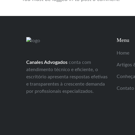
Menu
Home
Canales Advogados
conta com
Artigos 
atendimento técnico e eficiente, o
Conheça 
escritório apresenta respostas efetivas
e transparentes à crescente demanda
Contato 
por profissionais especializados.