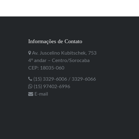
Informações de Contato
Av. Juscelino Kubitschek, 753
4º andar – Centro/Sorocaba
CEP: 18035-060
(15) 3329-6006 / 3329-6066
(15) 97402-6996
E-mail