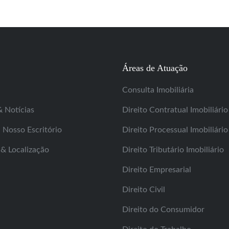
Áreas de Atuação
Consulta Imobiliária
& Notícias
Direito Contratual Imobiliário
Nosso Escritório
Direito Processual Imobiliário
& Localização
Direito Tributário Imobiliário
Direito Empresarial
Direito Civil
Direito do Consumidor