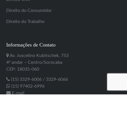
Direito do Consumidor
Direito do Trabalho
Informações de Contato
Av. Juscelino Kubitschek, 753
4º andar – Centro/Sorocaba
CEP: 18035-060
(15) 3329-6006 / 3329-6066
(15) 97402-6996
E-mail
Copyright 2020 - Canales Advogados. Todos os direitos