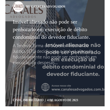
BY CANALES ADVOGADOS
Imóvel alienado não pode ser
penhorado em execução de débito
condominial do devedor fiduciante.
A Terceira Turma do Superior Tribunal de
Justiça (STJ) decidiu que o imóvel alienado
fiduciariamente não pode ser penhorado em
execução de despesas...
CIVIL
,
IMOBILIÁRIO
4 DE AGOSTO DE 2023