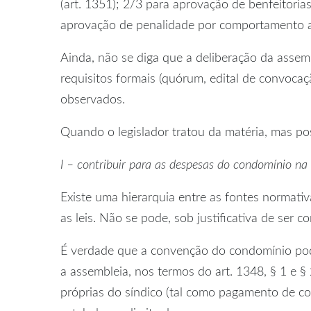
(art. 1351); 2/3 para aprovação de benfeitorias 
aprovação de penalidade por comportamento an
Ainda, não se diga que a deliberação da asse
requisitos formais (quórum, edital de convocação
observados.
Quando o legislador tratou da matéria, mas pos
I – contribuir para as despesas do condomínio na
Existe uma hierarquia entre as fontes normati
as leis. Não se pode, sob justificativa de ser c
É verdade que a convenção do condomínio pode
a assembleia, nos termos do art. 1348, § 1 e §
próprias do síndico (tal como pagamento de co