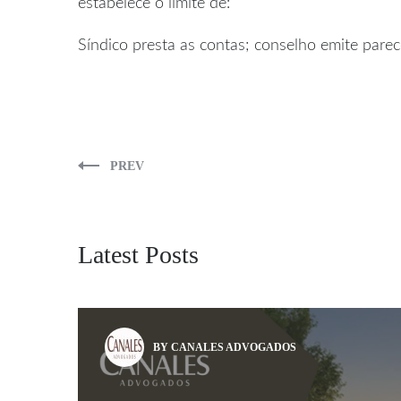
estabelece o limite de:
Síndico presta as contas; conselho emite parece
PREV
Latest Posts
BY CANALES ADVOGADOS