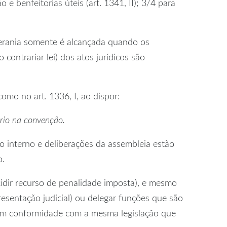
 e benfeitorias úteis (art. 1341, II); 3/4 para
berania somente é alcançada quando os
 contrariar lei) dos atos jurídicos são
omo no art. 1336, I, ao dispor:
ário na convenção.
o interno e deliberações da assembleia estão
o.
idir recurso de penalidade imposta), e mesmo
resentação judicial) ou delegar funções que são
á em conformidade com a mesma legislação que