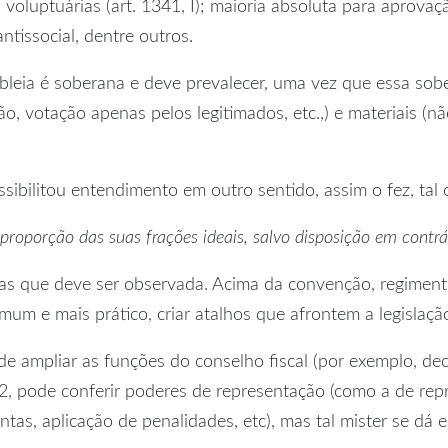
voluptuárias (art. 1341, I); maioria absoluta para aprovação
tissocial, dentre outros.
mbleia é soberana e deve prevalecer, uma vez que essa so
, votação apenas pelos legitimados, etc.,) e materiais (não
sibilitou entendimento em outro sentido, assim o fez, tal c
 proporção das suas frações ideais, salvo disposição em contr
vas que deve ser observada. Acima da convenção, regiment
omum e mais prático, criar atalhos que afrontem a legislaçã
 ampliar as funções do conselho fiscal (por exemplo, dec
 2, pode conferir poderes de representação (como a de rep
ntas, aplicação de penalidades, etc), mas tal mister se d