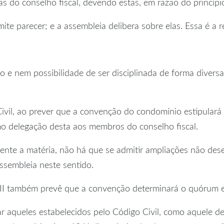
s do conselho fiscal, devendo estas, em razão do princípi
mite parecer; e a assembleia delibera sobre elas. Essa é a
do e nem possibilidade de ser disciplinada de forma diver
 Civil, ao prever que a convenção do condomínio estipulará
o delegação desta aos membros do conselho fiscal.
mente a matéria, não há que se admitir ampliações não dese
assembleia neste sentido.
 III também prevê que a convenção determinará o quórum ex
r aqueles estabelecidos pelo Código Civil, como aquele d