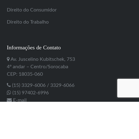
Direito do Consumidor
Direito do Trabalho
Informações de Contato
Av. Juscelino Kubitschek, 753
4º andar – Centro/Sorocaba
CEP: 18035-060
(15) 3329-6006 / 3329-6066
(15) 97402-6996
E-mail
Copyright 2020 - Canales Advogados. Todos os direitos