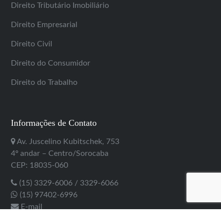
Direito Tributário Imobiliário
Direito Empresarial
Direito Civil
Direito do Consumidor
Direito do Trabalho
Informações de Contato
Av. Juscelino Kubitschek, 753
4º andar – Centro/Sorocaba
CEP: 18035-060
(15) 3329-6006 / 3329-6066
(15) 97402-6996
E-mail