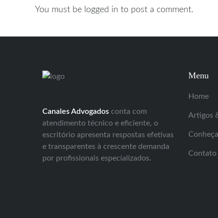
You must be logged in to post a comment.
Menu
Home
Canales Advogados
conta com
Artigos 
atendimento técnico e eficiente, o
Conheça 
escritório apresenta respostas efetivas
e transparentes à crescente demanda
Contato 
por profissionais especializados.