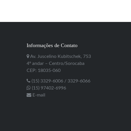
Informações de Contato
Av. Juscelino Kubitschek, 753
4º andar – Centro/Sorocaba
CEP: 18035-060
(15) 3329-6006 / 3329-6066
(15) 97402-6996
E-mail