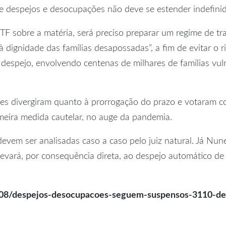
de despejos e desocupações não deve se estender indefini
F sobre a matéria, será preciso preparar um regime de tr
à dignidade das famílias desapossadas”, a fim de evitar o 
despejo, envolvendo centenas de milhares de famílias vuln
divergiram quanto à prorrogação do prazo e votaram cont
rimeira medida cautelar, no auge da pandemia.
evem ser analisadas caso a caso pelo juiz natural. Já Nu
 levará, por consequência direta, ao despejo automático d
o-08/despejos-desocupacoes-seguem-suspensos-3110-d