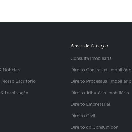
Áreas de Atuação
Consulta Imobiliária
& Notícias
Direito Contratual Imobiliário
Nosso Escritório
Direito Processual Imobiliário
& Localização
Direito Tributário Imobiliário
Direito Empresarial
Direito Civil
Direito do Consumidor