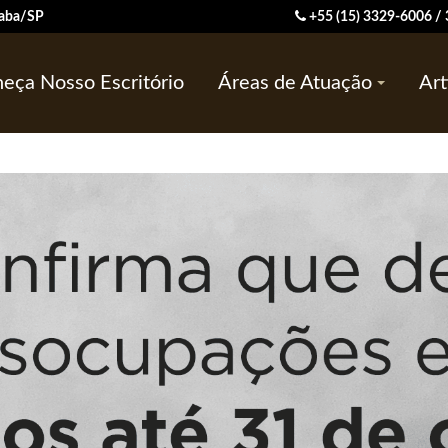
ocaba/SP
+55 (15) 3329-6006 
eça Nosso Escritório
Áreas de Atuação
Art