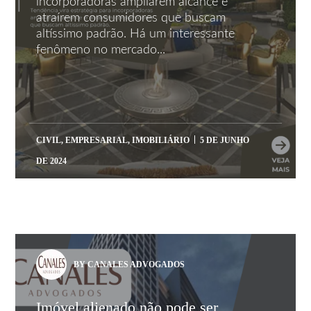
incorporadoras ampliarem alcance e
atraírem consumidores que buscam
altíssimo padrão. Há um interessante
fenômeno no mercado...
CIVIL
,
EMPRESARIAL
,
IMOBILIÁRIO
5 DE JUNHO
DE 2024
BY CANALES ADVOGADOS
Imóvel alienado não pode ser