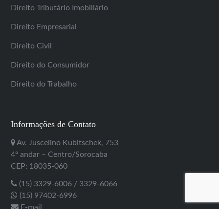
Direito Tributário Imobiliário
Direito Empresarial
Direito Civil
Direito do Consumidor
Direito do Trabalho
Informações de Contato
Av. Juscelino Kubitschek, 753
4º andar – Centro/Sorocaba
CEP: 18035-060
(15) 3329-6006 / 3329-6066
(15) 97402-6996
E-mail