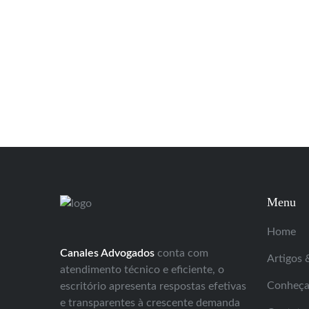
Menu
Home
Canales Advogados
conta com
Artigos 
atendimento técnico e eficiente, o
Conheça 
escritório apresenta respostas efetivas
e transparentes à crescente demanda