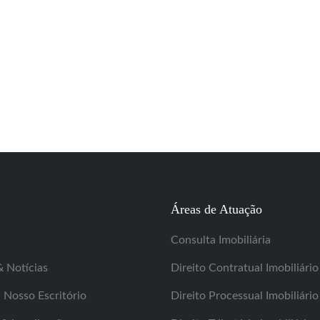
Áreas de Atuação
Consulta Imobiliária
& Notícias
Direito Contratual Imobiliário
Nosso Escritório
Direito Processual Imobiliário