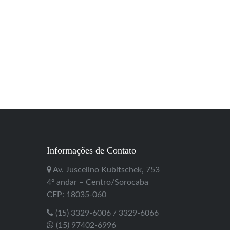
Informações de Contato
Av. Juscelino Kubitschek, 753
4º andar – Centro/Sorocaba
CEP: 18035-060
(15) 3329-6006 / 3329-6066
(15) 97402-6996